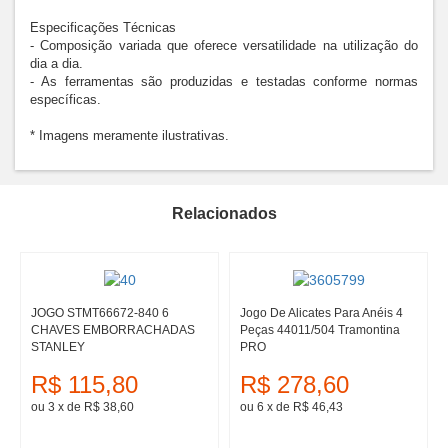
Especificações Técnicas

- Composição variada que oferece versatilidade na utilização do 
dia a dia.

- As ferramentas são produzidas e testadas conforme normas 
específicas.

* Imagens meramente ilustrativas.
Relacionados
JOGO STMT66672-840 6
Jogo De Alicates Para Anéis 4
CHAVES EMBORRACHADAS
Peças 44011/504 Tramontina
STANLEY
PRO
R$ 115,80
R$ 278,60
ou 3
x
de
R$ 38,60
ou 6
x
de
R$ 46,43