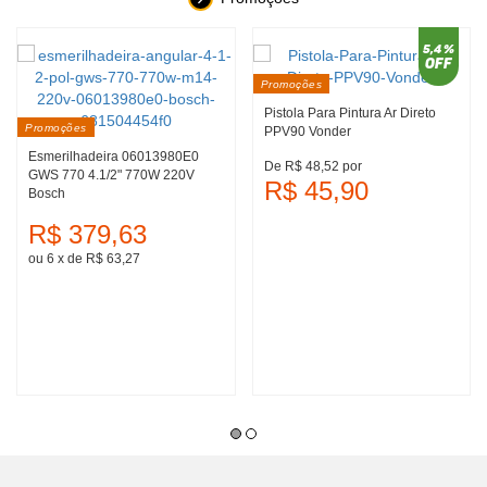
5,4 %
OFF
Promoções
Pistola Para Pintura Ar Direto
Promoções
PPV90 Vonder
Esmerilhadeira 06013980E0
De R$ 48,52 por
GWS 770 4.1/2" 770W 220V
R$ 45,90
Bosch
R$ 379,63
ou 6
x
de
R$ 63,27