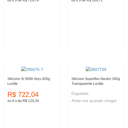
ou 6
x
de
R$ 729,74
ou 6
x
de
R$ 106,71
Silicone Si 5699 Grey 400g
Silicone Superflex Neutro 300g
Loctite
Transparente Loctite
R$ 722,04
Esgotado
Avise-me quando chegar
ou 6
x
de
R$ 120,34