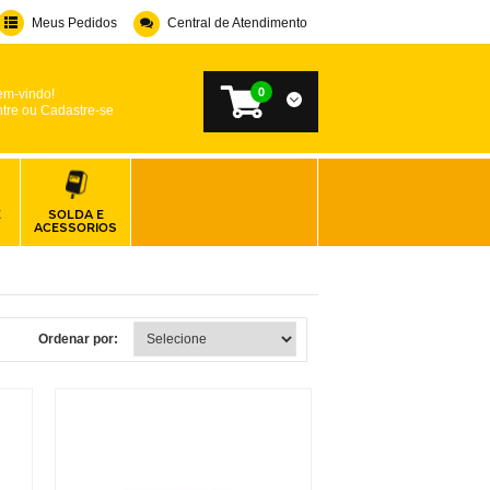
Meus Pedidos
Central de Atendimento
0
em-vindo!
tre ou Cadastre-se
E
SOLDA E
ACESSORIOS
Ordenar por: