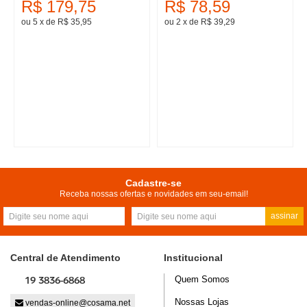
R$ 179,75
R$ 78,59
ou 5
x
de
R$ 35,95
ou 2
x
de
R$ 39,29
Cadastre-se
Receba nossas ofertas e novidades em seu-email!
assinar
Central de Atendimento
Institucional
19 3836-6868
Quem Somos
Nossas Lojas
vendas-online@cosama.net