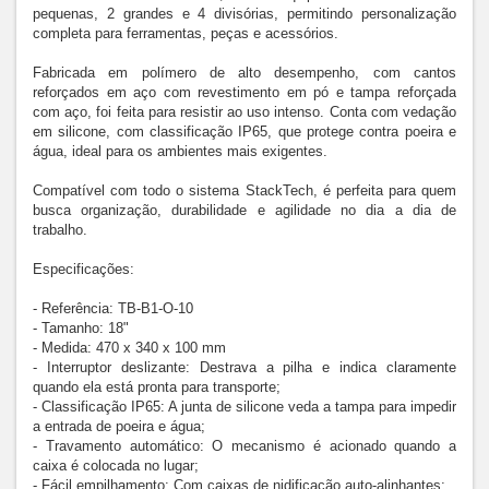
pequenas, 2 grandes e 4 divisórias, permitindo personalização 
completa para ferramentas, peças e acessórios.

Fabricada em polímero de alto desempenho, com cantos 
reforçados em aço com revestimento em pó e tampa reforçada 
com aço, foi feita para resistir ao uso intenso. Conta com vedação 
em silicone, com classificação IP65, que protege contra poeira e 
água, ideal para os ambientes mais exigentes.

Compatível com todo o sistema StackTech, é perfeita para quem 
busca organização, durabilidade e agilidade no dia a dia de 
trabalho.

Especificações:

- Referência: TB-B1-O-10

- Tamanho: 18"

- Medida: 470 x 340 x 100 mm

- Interruptor deslizante: Destrava a pilha e indica claramente 
quando ela está pronta para transporte;

- Classificação IP65: A junta de silicone veda a tampa para impedir 
a entrada de poeira e água;

- Travamento automático: O mecanismo é acionado quando a 
caixa é colocada no lugar;

- Fácil empilhamento: Com caixas de nidificação auto-alinhantes;
