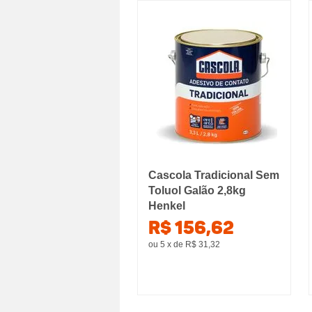
Cascola Tradicional Sem
Toluol Galão 2,8kg
Henkel
R$ 156,62
ou 5
x
de
R$ 31,32