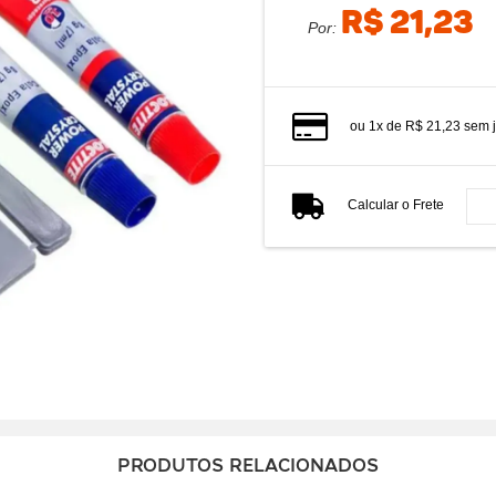
R$ 21,23
Por:
ou
1
x
de
R$ 21,23
sem j
Calcular o Frete
PRODUTOS RELACIONADOS