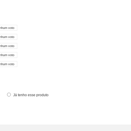
nhum voto
nhum voto
nhum voto
nhum voto
nhum voto
e
Já tenho esse produto