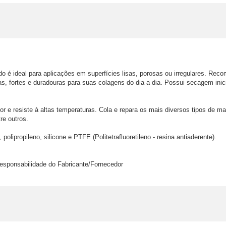
do é ideal para aplicações em superfícies lisas, porosas ou irregulares. Reco
s, fortes e duradouras para suas colagens do dia a dia. Possui secagem inici
or e resiste à altas temperaturas. Cola e repara os mais diversos tipos de mat
e outros.

polipropileno, silicone e PTFE (Politetrafluoretileno - resina antiaderente).

esponsabilidade do Fabricante/Fornecedor