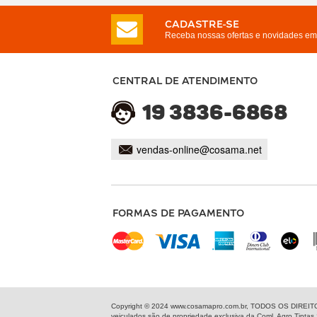
CADASTRE-SE
Receba nossas ofertas e novidades em 
CENTRAL DE ATENDIMENTO
19 3836-6868
vendas-online@cosama.net
FORMAS DE PAGAMENTO
Copyright © 2024 www.cosamapro.com.br, TODOS OS DIREITOS R
veiculados são de propriedade exclusiva da Coml. Agro Tintas