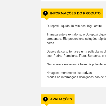
INFORMAÇÕES DO PRODUTO
Durepoxi Líquido 10 Minutos 16g Loctite

Transparente e extraforte, o Durepoxi Líqui
artesanato. Ele proporciona soluções rápida
horas. 

Depois da cura, torna-se uma película incol
tico, Pedra, Porcelana, Fibra, Borracha, entr
Não adere a materiais à base de polietileno, 
*Imagens meramente ilustrativas

*Todas as informações divulgadas são de r
AVALIAÇÕES