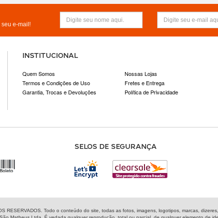
seu e-mail!
INSTITUCIONAL
Quem Somos
Nossas Lojas
Termos e Condições de Uso
Fretes e Entrega
Garantia, Trocas e Devoluções
Política de Privacidade
SELOS DE SEGURANÇA
ESERVADOS. Todo o conteúdo do site, todas as fotos, imagens, logotipos, marcas, dizeres, so
 São Matheus Ltda. É vedada qualquer reprodução, total ou parcial, de qualquer elemento de id