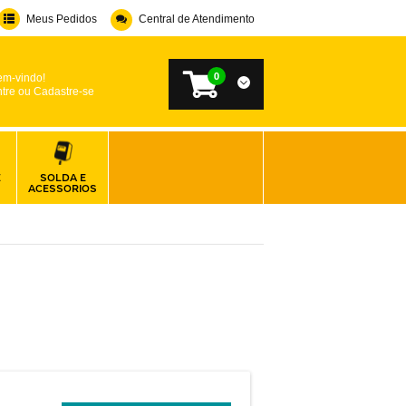
Meus Pedidos
Central de Atendimento
0
em-vindo!
tre ou Cadastre-se
E
SOLDA E
ACESSORIOS