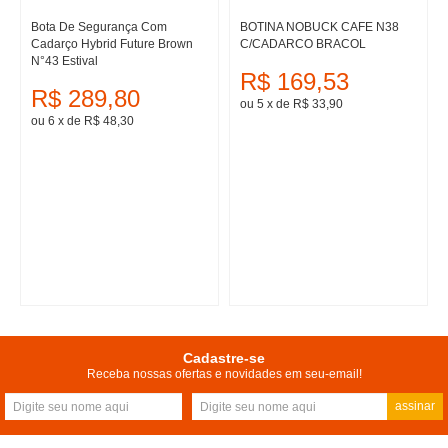
Bota De Segurança Com
BOTINA NOBUCK CAFE N38
Cadarço Hybrid Future Brown
C/CADARCO BRACOL
N°43 Estival
R$ 169,53
R$ 289,80
ou 5
x
de
R$ 33,90
ou 6
x
de
R$ 48,30
Cadastre-se
Receba nossas ofertas e novidades em seu-email!
assinar