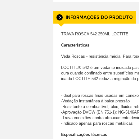
INFORMAÇÕES DO PRODUTO
TRAVA ROSCA 542 250ML LOCTITE
Características
Veda Roscas - resistência média. Para ros
LOCTITE® 542 é um vedante indicado para a
cura quando confinado entre superfícies me
ica do LOCTITE 542 reduz a migração do pr
-Ideal para roscas finas usadas em conexõ
-Vedação instantânea à baixa pressão
-Resistente à combustível, óleo, fluidos ref
-Aprovação DVGW (EN 751-1): NG-5146A
-Trava conexões contra afrouxamento devi
-Indicado apenas para roscas metálicas
Especificações técnicas