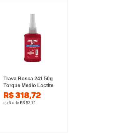
Trava Rosca 241 50g
Torque Medio Loctite
R$ 318,72
ou 6
x
de
R$ 53,12