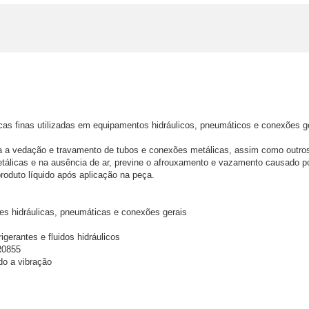
cas finas utilizadas em equipamentos hidráulicos, pneumáticos e conexões ge
 vedação e travamento de tubos e conexões metálicas, assim como outros co
tálicas e na ausência de ar, previne o afrouxamento e vazamento causado po
oduto líquido após aplicação na peça.
es hidráulicas, pneumáticas e conexões gerais
rigerantes e fluidos hidráulicos
R0855
do a vibração