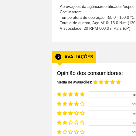
Aprovações da agência/certificados/espe
Cor: Marrom
Temperatura de operação: -55.0 - 150.0 °C (
Torque de quebra, Aço M10: 15.0 N·m (130.0 
Viscosidade: 20 RPM 600.0 mPa.s (cP)
AVALIAÇÕES
Opinião dos consumidores:
Média de avaliações:
ne
ne
ne
ne
ne