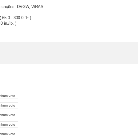
cificações: DVGW, WRAS
-65.0 - 300.0 °F )
in./lb. )
nhum voto
nhum voto
nhum voto
nhum voto
nhum voto