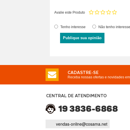
Avalie este Produto
Tenho interesse
Não tenho interess
Publique sua opinião
CADASTRE-SE
Receba nossas ofertas e novidades em 
CENTRAL DE ATENDIMENTO
19 3836-6868
vendas-online@cosama.net